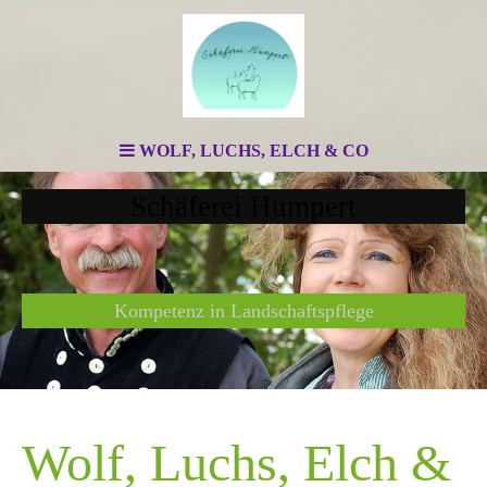
WOLF, LUCHS, ELCH & CO
Schäferei Humpert
Kompetenz in Landschaftspflege
Wolf, Luchs, Elch &