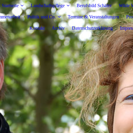
Startseite
Landschaftspflege
Berufsbild Schäfer
Wilde W
mmenarbeit
Politik und Co.
Termine & Veranstaltungen
Pro
Kontakt
Archiv
Datenschutzerklärung
Impre