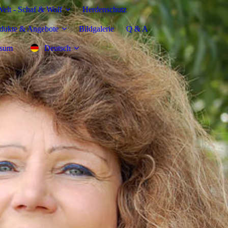
elt - Schaf & Wolf
Herdenschutz
dukte & Angebote
Bildgalerie
Q & A
ssum
Deutsch