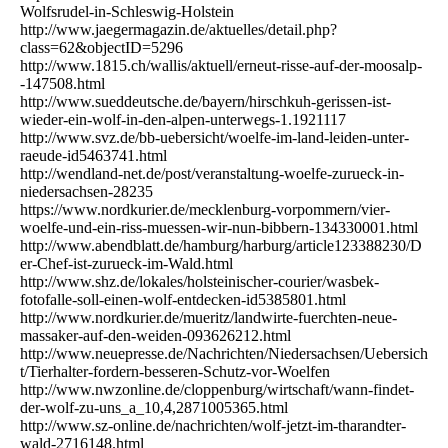
Wolfsrudel-in-Schleswig-Holstein
http://www.jaegermagazin.de/aktuelles/detail.php?
class=62&objectID=5296
http://www.1815.ch/wallis/aktuell/erneut-risse-auf-der-moosalp-
-147508.html
http://www.sueddeutsche.de/bayern/hirschkuh-gerissen-ist-
wieder-ein-wolf-in-den-alpen-unterwegs-1.1921117
http://www.svz.de/bb-uebersicht/woelfe-im-land-leiden-unter-
raeude-id5463741.html
http://wendland-net.de/post/veranstaltung-woelfe-zurueck-in-
niedersachsen-28235
https://www.nordkurier.de/mecklenburg-vorpommern/vier-
woelfe-und-ein-riss-muessen-wir-nun-bibbern-134330001.html
http://www.abendblatt.de/hamburg/harburg/article123388230/D
er-Chef-ist-zurueck-im-Wald.html
http://www.shz.de/lokales/holsteinischer-courier/wasbek-
fotofalle-soll-einen-wolf-entdecken-id5385801.html
http://www.nordkurier.de/mueritz/landwirte-fuerchten-neue-
massaker-auf-den-weiden-093626212.html
http://www.neuepresse.de/Nachrichten/Niedersachsen/Uebersich
t/Tierhalter-fordern-besseren-Schutz-vor-Woelfen
http://www.nwzonline.de/cloppenburg/wirtschaft/wann-findet-
der-wolf-zu-uns_a_10,4,2871005365.html
http://www.sz-online.de/nachrichten/wolf-jetzt-im-tharandter-
wald-2716148.html