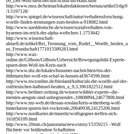
00_Der-Wolf-steht-bei-uns-schon-im-Haus.html
http://www.moz.de/heimat/lokalredaktionen/bernau/artikel3/dg/0
/1/1197128/
http://www.spiegel.de/wissenschaft/natur/verhaltensforschung-
woelfe-finden-trennungen-zum-heulen-a-918082.html
http://www.sueddeutsche.de/wissen/sozialverhalten-von-
hyaenen-im-reich-der-alpha-weibchen-1.1753642
http://www.wissenschaft-
aktuell.de/artikel/Bei_Trennung_vom_Rudel__Woelfe_heulen_a
us_Freundschaft1771015589283.html
http://www.waz-
online.de/Gifhorn/Gifhorn/Uebersicht/Bewegungsbild-Experte-
spuert-dem-Wolf-im-Kreis-nach
http://www.shz.de/lokales/husumer-nachrichten/riss-der-
dithmarscher-wolf-ein-schaf-in-husum-id3674596.html
http://www.nwzonline.de/friesland/kultur/als-die-woelfe-auf-der-
ostfriesischen-halbinsel-heulten_a_9,3,3961822512.html
http://www.berliner-zeitung.de/wissen/wildtier-experte--die-
meisten-aengste-sind-unbegruendet-,10808894,24677808.html
http://www.mz-web.de/dessau-rosslau/kreis-wittenberg-wolf-
hinterlaesst-spuren-bei-vockerode,20640938,24125206.html
http://www.nordkurier.de/mueritz/wolfsgegner-treffen-sich-
161850109.html
http://www.20min.ch/panorama/news/story/15359215 –Wolf
flüchtete vor brüllendem Schafhirten