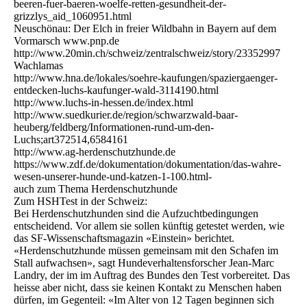
beeren-fuer-baeren-woelfe-retten-gesundheit-der-
grizzlys_aid_1060951.html
Neuschönau: Der Elch in freier Wildbahn in Bayern auf dem
Vormarsch www.pnp.de
http://www.20min.ch/schweiz/zentralschweiz/story/23352997
Wachlamas
http://www.hna.de/lokales/soehre-kaufungen/spaziergaenger-
entdecken-luchs-kaufunger-wald-3114190.html
http://www.luchs-in-hessen.de/index.html
http://www.suedkurier.de/region/schwarzwald-baar-
heuberg/feldberg/Informationen-rund-um-den-
Luchs;art372514,6584161
http://www.ag-herdenschutzhunde.de
https://www.zdf.de/dokumentation/dokumentation/das-wahre-
wesen-unserer-hunde-und-katzen-1-100.html-
auch zum Thema Herdenschutzhunde
Zum HSHTest in der Schweiz:
Bei Herdenschutzhunden sind die Aufzuchtbedingungen
entscheidend. Vor allem sie sollen künftig getestet werden, wie
das SF-Wissenschaftsmagazin «Einstein» berichtet.
«Herdenschutzhunde müssen gemeinsam mit den Schafen im
Stall aufwachsen», sagt Hundeverhaltensforscher Jean-Marc
Landry, der im im Auftrag des Bundes den Test vorbereitet. Das
heisse aber nicht, dass sie keinen Kontakt zu Menschen haben
dürfen, im Gegenteil: «Im Alter von 12 Tagen beginnen sich