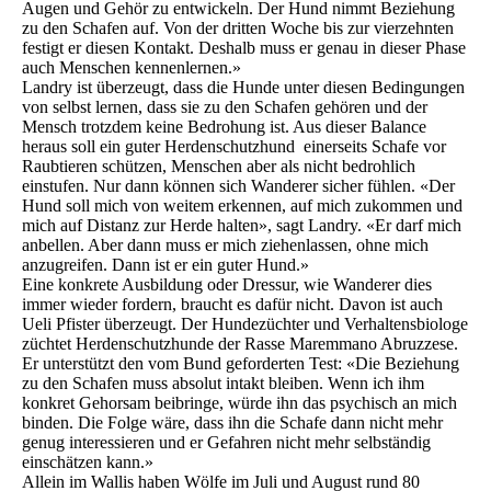
Augen und Gehör zu entwickeln. Der Hund nimmt Beziehung
zu den Schafen auf. Von der dritten Woche bis zur vierzehnten
festigt er diesen Kontakt. Deshalb muss er genau in dieser Phase
auch Menschen kennenlernen.»
Landry ist überzeugt, dass die Hunde unter diesen Bedingungen
von selbst lernen, dass sie zu den Schafen gehören und der
Mensch trotzdem keine Bedrohung ist. Aus dieser Balance
heraus soll ein guter Herdenschutzhund einerseits Schafe vor
Raubtieren schützen, Menschen aber als nicht bedrohlich
einstufen. Nur dann können sich Wanderer sicher fühlen. «Der
Hund soll mich von weitem erkennen, auf mich zukommen und
mich auf Distanz zur Herde halten», sagt Landry. «Er darf mich
anbellen. Aber dann muss er mich ziehenlassen, ohne mich
anzugreifen. Dann ist er ein guter Hund.»
Eine konkrete Ausbildung oder Dressur, wie Wanderer dies
immer wieder fordern, braucht es dafür nicht. Davon ist auch
Ueli Pfister überzeugt. Der Hundezüchter und Verhaltensbiologe
züchtet Herdenschutzhunde der Rasse Maremmano Abruzzese.
Er unterstützt den vom Bund geforderten Test: «Die Beziehung
zu den Schafen muss absolut intakt bleiben. Wenn ich ihm
konkret Gehorsam beibringe, würde ihn das psychisch an mich
binden. Die Folge wäre, dass ihn die Schafe dann nicht mehr
genug interessieren und er Gefahren nicht mehr selbständig
einschätzen kann.»
Allein im Wallis haben Wölfe im Juli und August rund 80