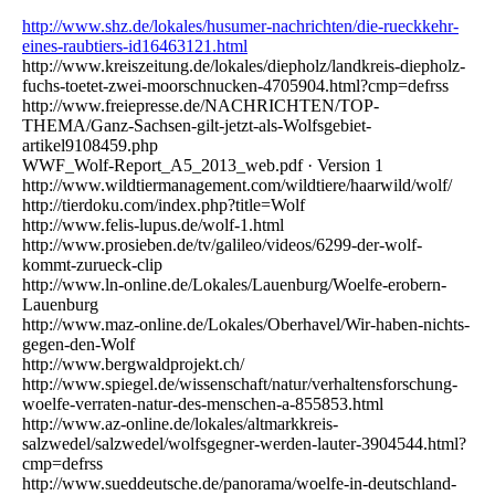
http://www.shz.de/lokales/husumer-nachrichten/die-rueckkehr-
eines-raubtiers-id16463121.html
http://www.kreiszeitung.de/lokales/diepholz/landkreis-diepholz-
fuchs-toetet-zwei-moorschnucken-4705904.html?cmp=defrss
http://www.freiepresse.de/NACHRICHTEN/TOP-
THEMA/Ganz-Sachsen-gilt-jetzt-als-Wolfsgebiet-
artikel9108459.php
WWF_Wolf-Report_A5_2013_web.pdf · Version 1
http://www.wildtiermanagement.com/wildtiere/haarwild/wolf/
http://tierdoku.com/index.php?title=Wolf
http://www.felis-lupus.de/wolf-1.html
http://www.prosieben.de/tv/galileo/videos/6299-der-wolf-
kommt-zurueck-clip
http://www.ln-online.de/Lokales/Lauenburg/Woelfe-erobern-
Lauenburg
http://www.maz-online.de/Lokales/Oberhavel/Wir-haben-nichts-
gegen-den-Wolf
http://www.bergwaldprojekt.ch/
http://www.spiegel.de/wissenschaft/natur/verhaltensforschung-
woelfe-verraten-natur-des-menschen-a-855853.html
http://www.az-online.de/lokales/altmarkkreis-
salzwedel/salzwedel/wolfsgegner-werden-lauter-3904544.html?
cmp=defrss
http://www.sueddeutsche.de/panorama/woelfe-in-deutschland-