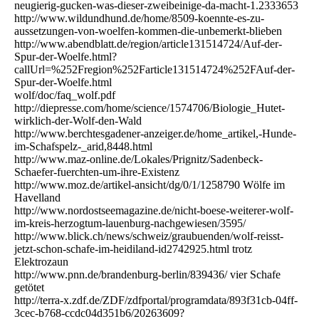
neugierig-gucken-was-dieser-zweibeinige-da-macht-1.2333653
http://www.wildundhund.de/home/8509-koennte-es-zu-
aussetzungen-von-woelfen-kommen-die-unbemerkt-blieben
http://www.abendblatt.de/region/article131514724/Auf-der-
Spur-der-Woelfe.html?
callUrl=%252Fregion%252Farticle131514724%252FAuf-der-
Spur-der-Woelfe.html
wolf/doc/faq_wolf.pdf
http://diepresse.com/home/science/1574706/Biologie_Hutet-
wirklich-der-Wolf-den-Wald
http://www.berchtesgadener-anzeiger.de/home_artikel,-Hunde-
im-Schafspelz-_arid,8448.html
http://www.maz-online.de/Lokales/Prignitz/Sadenbeck-
Schaefer-fuerchten-um-ihre-Existenz
http://www.moz.de/artikel-ansicht/dg/0/1/1258790 Wölfe im
Havelland
http://www.nordostseemagazine.de/nicht-boese-weiterer-wolf-
im-kreis-herzogtum-lauenburg-nachgewiesen/3595/
http://www.blick.ch/news/schweiz/graubuenden/wolf-reisst-
jetzt-schon-schafe-im-heidiland-id2742925.html trotz
Elektrozaun
http://www.pnn.de/brandenburg-berlin/839436/ vier Schafe
getötet
http://terra-x.zdf.de/ZDF/zdfportal/programdata/893f31cb-04ff-
3cec-b768-ccdc04d351b6/20263609?