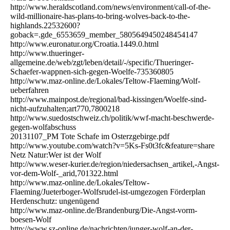
http://www.heraldscotland.com/news/environment/call-of-the-
wild-millionaire-has-plans-to-bring-wolves-back-to-the-
highlands.22532600?
goback=.gde_6553659_member_5805649450248454147
http://www.euronatur.org/Croatia.1449.0.html
http://www.thueringer-
allgemeine.de/web/zgt/leben/detail/-/specific/Thueringer-
Schaefer-wappnen-sich-gegen-Woelfe-735360805
http://www.maz-online.de/Lokales/Teltow-Flaeming/Wolf-
ueberfahren
http://www.mainpost.de/regional/bad-kissingen/Woelfe-sind-
nicht-aufzuhalten;art770,7800218
http://www.suedostschweiz.ch/politik/wwf-macht-beschwerde-
gegen-wolfabschuss
20131107_PM Tote Schafe im Osterzgebirge.pdf
http://www.youtube.com/watch?v=5Ks-Fs0t3fc&feature=share
Netz Natur:Wer ist der Wolf
http://www.weser-kurier.de/region/niedersachsen_artikel,-Angst-
vor-dem-Wolf-_arid,701322.html
http://www.maz-online.de/Lokales/Teltow-
Flaeming/Jueterboger-Wolfsrudel-ist-umgezogen Förderplan
Herdenschutz: ungenügend
http://www.maz-online.de/Brandenburg/Die-Angst-vorm-
boesen-Wolf
http://www.sz-online.de/nachrichten/junger-wolf-an-der-