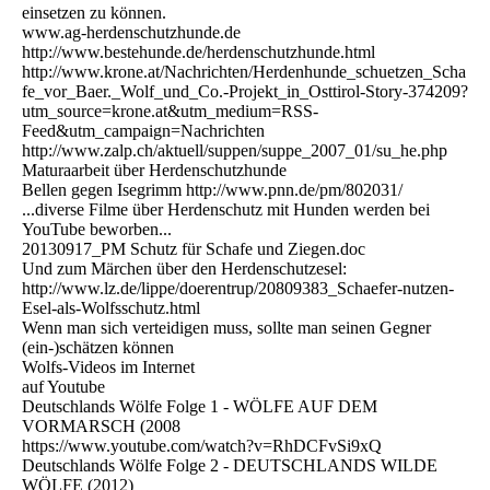
einsetzen zu können.
www.ag-herdenschutzhunde.de
http://www.bestehunde.de/herdenschutzhunde.html
http://www.krone.at/Nachrichten/Herdenhunde_schuetzen_Scha
fe_vor_Baer._Wolf_und_Co.-Projekt_in_Osttirol-Story-374209?
utm_source=krone.at&utm_medium=RSS-
Feed&utm_campaign=Nachrichten
http://www.zalp.ch/aktuell/suppen/suppe_2007_01/su_he.php
Maturaarbeit über Herdenschutzhunde
Bellen gegen Isegrimm http://www.pnn.de/pm/802031/
...diverse Filme über Herdenschutz mit Hunden werden bei
YouTube beworben...
20130917_PM Schutz für Schafe und Ziegen.doc
Und zum Märchen über den Herdenschutzesel:
http://www.lz.de/lippe/doerentrup/20809383_Schaefer-nutzen-
Esel-als-Wolfsschutz.html
Wenn man sich verteidigen muss, sollte man seinen Gegner
(ein-)schätzen können
Wolfs-Videos im Internet
auf Youtube
Deutschlands Wölfe Folge 1 - WÖLFE AUF DEM
VORMARSCH (2008
https://www.youtube.com/watch?v=RhDCFvSi9xQ
Deutschlands Wölfe Folge 2 - DEUTSCHLANDS WILDE
WÖLFE (2012)