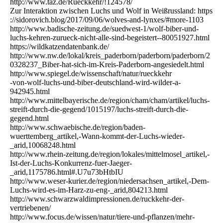
http://www.taz.de/Rueckkehr/!124578/
Zur Interaktion zwischen Luchs und Wolf in Weißrussland: https
://sidorovich.blog/2017/09/06/wolves-and-lynxes/#more-1103
http://www.badische-zeitung.de/suedwest-1/wolf-biber-und-
luchs-kehren-zurueck-nicht-alle-sind-begeistert--80051927.html
https://wildkatzendatenbank.de/
http://www.nw.de/lokal/kreis_paderborn/paderborn/paderborn/2
0328237_Biber-hat-sich-im-Kreis-Paderborn-angesiedelt.html
http://www.spiegel.de/wissenschaft/natur/rueckkehr
-von-wolf-luchs-und-biber-deutschland-wird-wilder-a-
942945.html
http://www.mittelbayerische.de/region/cham/cham/artikel/luchs-
streift-durch-die-gegend/1015197/luchs-streift-durch-die-
gegend.html
http://www.schwaebische.de/region/baden-
wuerttemberg_artikel,-Wann-kommt-der-Luchs-wieder-
_arid,10068248.html
http://www.rhein-zeitung.de/region/lokales/mittelmosel_artikel,-
Ist-der-Luchs-Konkurrenz-fuer-Jaeger-
_arid,1175786.html#.U7u73bHtbIU
http://www.weser-kurier.de/region/niedersachsen_artikel,-Dem-
Luchs-wird-es-im-Harz-zu-eng-_arid,804213.html
http://www.schwarzwaldimpressionen.de/ruckkehr-der-
vertriebenen/
http://www.focus.de/wissen/natur/tiere-und-pflanzen/mehr-