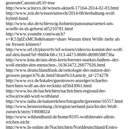
generateCanonicalUrl=true
http://www.scinexx.de/wissen-aktuell-17164-2014-02-03.html
http://www.zeit.de/wissen/umwelt/2014-06/tierhaltung-wolf-
hybrid-hund
http://www.shz.de/schleswig-holstein/panorama/raetsel-um-
woelfe-in-sh-geloest-id5210781.html
http://www.youtube.com/watch?
v=K53jdZxMC8s&feature=share Warum töten Wölfe mehr als
sie fressen können?
http://www.srf.ch/player/tv/srf-wissen/video/so-kommt-der-wolf-
auf-den-hund?id=8fdf4c68-c313-4473-8600-db9f6588736a
http://www.ksta.de/aus-dem-kreis/foerster-markus-bathen--der-
wolf-meidet-den-menschen-,16363472,26077926.html
http://www.deutschlandfunk.de/oekologie-der-nutzen-der-
grossen-jaeger.676.de.html?dram%3Aarticle_id=274278
http://www.svz.de/lokales/guestrower-anzeiger/schaefer-
fuerchten-wolf-an-der-recknitz-id5643061.html
http://www.bo.de/nachrichten/nachrichten-regional/der-
schwarzwald-wird-wolfsland
http://www.nabu.de/naturerleben/fotografie/greenme/16557.html
http://www.bernerzeitung.ch/region/seeland-jura/Ist-der-Wolf-
zurueck/story/19008024
http://www.wildundhund.de/home/8105-wolfsberater-allein-
reichen-nicht
http://www.ln-online.de/Nachrichten/Norddeutschland/Erstes-