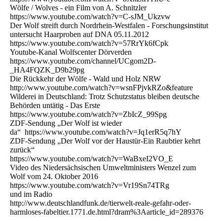
Wölfe / Wolves - ein Film von A. Schnitzler
https://www.youtube.com/watch?v=C-sJM_Ukzvw
Der Wolf streift durch Nordrhein-Westfalen - Forschungsinstitut
untersucht Haarproben auf DNA 05.11.2012
https://www.youtube.com/watch?v=57RrYk6fCpk
Youtube-Kanal Wolfscenter Dörverden
https://www.youtube.com/channel/UCgom2D-
_HA4FQZK_D9b29pg
Die Rückkehr der Wölfe - Wald und Holz NRW
http://www.youtube.com/watch?v=wsnFPjvkRZo&feature
Wilderei in Deutschland: Trotz Schutzstatus bleiben deutsche
Behörden untätig - Das Erste
https://www.youtube.com/watch?v=ZbIcZ_99Spg
ZDF-Sendung „Der Wolf ist wieder
da“ https://www.youtube.com/watch?v=Jq1erR5q7hY
ZDF-Sendung „Der Wolf vor der Haustür-Ein Raubtier kehrt
zurück“
https://www.youtube.com/watch?v=WaBxeI2VO_E
Video des Niedersächsischen Umweltministers Wenzel zum
Wolf vom 24. Oktober 2016
https://www.youtube.com/watch?v=Vr19Sn74TRg
und im Radio
http://www.deutschlandfunk.de/tierwelt-reale-gefahr-oder-
harmloses-fabeltier.1771.de.html?dram%3Aarticle_id=289376