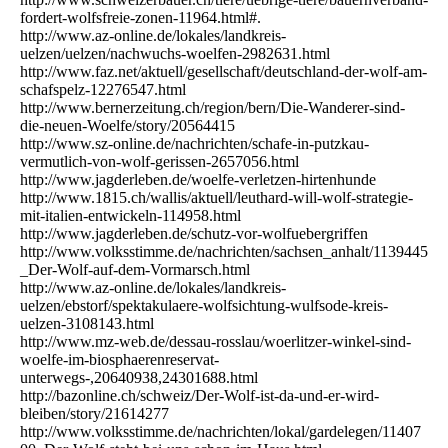
fordert-wolfsfreie-zonen-11964.html#.
http://www.az-online.de/lokales/landkreis-
uelzen/uelzen/nachwuchs-woelfen-2982631.html
http://www.faz.net/aktuell/gesellschaft/deutschland-der-wolf-am-
schafspelz-12276547.html
http://www.bernerzeitung.ch/region/bern/Die-Wanderer-sind-
die-neuen-Woelfe/story/20564415
http://www.sz-online.de/nachrichten/schafe-in-putzkau-
vermutlich-von-wolf-gerissen-2657056.html
http://www.jagderleben.de/woelfe-verletzen-hirtenhunde
http://www.1815.ch/wallis/aktuell/leuthard-will-wolf-strategie-
mit-italien-entwickeln-114958.html
http://www.jagderleben.de/schutz-vor-wolfuebergriffen
http://www.volksstimme.de/nachrichten/sachsen_anhalt/1139445
_Der-Wolf-auf-dem-Vormarsch.html
http://www.az-online.de/lokales/landkreis-
uelzen/ebstorf/spektakulaere-wolfsichtung-wulfsode-kreis-
uelzen-3108143.html
http://www.mz-web.de/dessau-rosslau/woerlitzer-winkel-sind-
woelfe-im-biosphaerenreservat-
unterwegs-,20640938,24301688.html
http://bazonline.ch/schweiz/Der-Wolf-ist-da-und-er-wird-
bleiben/story/21614277
http://www.volksstimme.de/nachrichten/lokal/gardelegen/11407