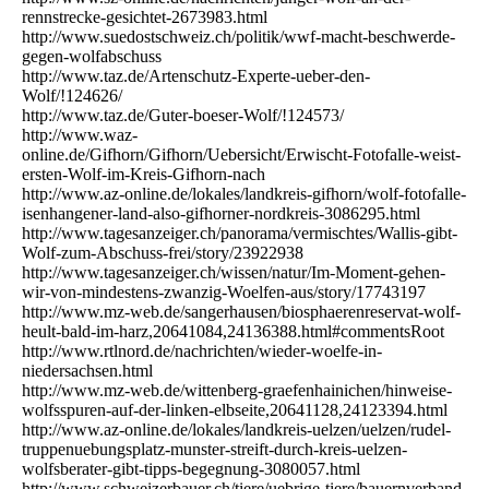
rennstrecke-gesichtet-2673983.html
http://www.suedostschweiz.ch/politik/wwf-macht-beschwerde-
gegen-wolfabschuss
http://www.taz.de/Artenschutz-Experte-ueber-den-
Wolf/!124626/
http://www.taz.de/Guter-boeser-Wolf/!124573/
http://www.waz-
online.de/Gifhorn/Gifhorn/Uebersicht/Erwischt-Fotofalle-weist-
ersten-Wolf-im-Kreis-Gifhorn-nach
http://www.az-online.de/lokales/landkreis-gifhorn/wolf-fotofalle-
isenhangener-land-also-gifhorner-nordkreis-3086295.html
http://www.tagesanzeiger.ch/panorama/vermischtes/Wallis-gibt-
Wolf-zum-Abschuss-frei/story/23922938
http://www.tagesanzeiger.ch/wissen/natur/Im-Moment-gehen-
wir-von-mindestens-zwanzig-Woelfen-aus/story/17743197
http://www.mz-web.de/sangerhausen/biosphaerenreservat-wolf-
heult-bald-im-harz,20641084,24136388.html#commentsRoot
http://www.rtlnord.de/nachrichten/wieder-woelfe-in-
niedersachsen.html
http://www.mz-web.de/wittenberg-graefenhainichen/hinweise-
wolfsspuren-auf-der-linken-elbseite,20641128,24123394.html
http://www.az-online.de/lokales/landkreis-uelzen/uelzen/rudel-
truppenuebungsplatz-munster-streift-durch-kreis-uelzen-
wolfsberater-gibt-tipps-begegnung-3080057.html
http://www.schweizerbauer.ch/tiere/uebrige-tiere/bauernverband-