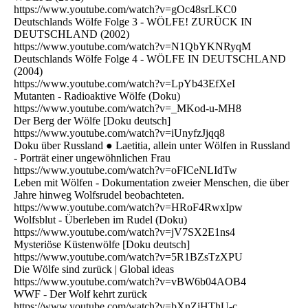
https://www.youtube.com/watch?v=gOc48srLKC0
Deutschlands Wölfe Folge 3 - WÖLFE! ZURÜCK IN
DEUTSCHLAND (2002)
https://www.youtube.com/watch?v=N1QbYKNRyqM
Deutschlands Wölfe Folge 4 - WÖLFE IN DEUTSCHLAND
(2004)
https://www.youtube.com/watch?v=LpYb43EfXeI
Mutanten - Radioaktive Wölfe (Doku)
https://www.youtube.com/watch?v=_MKod-u-MH8
Der Berg der Wölfe [Doku deutsch]
https://www.youtube.com/watch?v=iUnyfzJjqq8
Doku über Russland ● Laetitia, allein unter Wölfen in Russland
- Porträt einer ungewöhnlichen Frau
https://www.youtube.com/watch?v=oFICeNLIdTw
Leben mit Wölfen - Dokumentation zweier Menschen, die über
Jahre hinweg Wolfsrudel beobachteten.
https://www.youtube.com/watch?v=HRoF4RwxIpw
Wolfsblut - Überleben im Rudel (Doku)
https://www.youtube.com/watch?v=jV7SX2E1ns4
Mysteriöse Küstenwölfe [Doku deutsch]
https://www.youtube.com/watch?v=5R1BZsTzXPU
Die Wölfe sind zurück | Global ideas
https://www.youtube.com/watch?v=vBW6b04AOB4
WWF - Der Wolf kehrt zurück
https://www.youtube.com/watch?v=bXnZiHThU-c