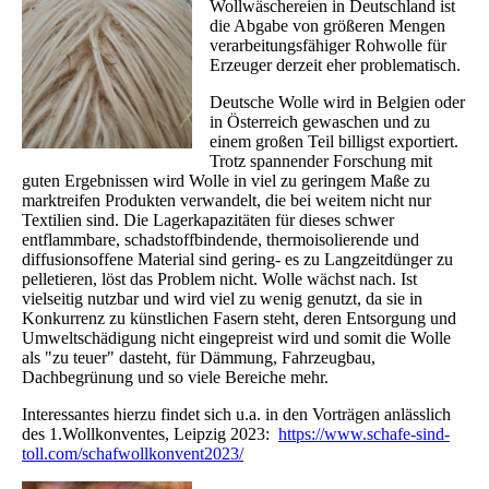
Wollwäschereien in Deutschland ist
die Abgabe von größeren Mengen
verarbeitungsfähiger Rohwolle für
Erzeuger derzeit eher problematisch.
Deutsche Wolle wird in Belgien oder
in Österreich gewaschen und zu
einem großen Teil billigst exportiert.
Trotz spannender Forschung mit
guten Ergebnissen wird Wolle in viel zu geringem Maße zu
marktreifen Produkten verwandelt, die bei weitem nicht nur
Textilien sind. Die Lagerkapazitäten für dieses schwer
entflammbare, schadstoffbindende, thermoisolierende und
diffusionsoffene Material sind gering- es zu Langzeitdünger zu
pelletieren, löst das Problem nicht. Wolle wächst nach. Ist
vielseitig nutzbar und wird viel zu wenig genutzt, da sie in
Konkurrenz zu künstlichen Fasern steht, deren Entsorgung und
Umweltschädigung nicht eingepreist wird und somit die Wolle
als "zu teuer" dasteht, für Dämmung, Fahrzeugbau,
Dachbegrünung und so viele Bereiche mehr.
Interessantes hierzu findet sich u.a. in den Vorträgen anlässlich
des 1.Wollkonventes, Leipzig 2023:
https://www.schafe-sind-
toll.com/schafwollkonvent2023/