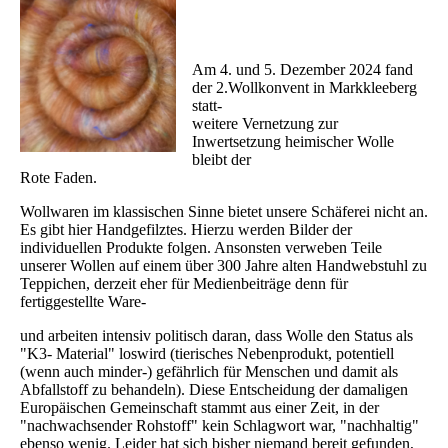
Am 4. und 5. Dezember 2024 fand
der 2.Wollkonvent in Markkleeberg
statt-
weitere Vernetzung zur
Inwertsetzung heimischer Wolle
bleibt der
Rote Faden.
Wollwaren im klassischen Sinne bietet unsere Schäferei nicht an.
Es gibt hier Handgefilztes. Hierzu werden Bilder der
individuellen Produkte folgen. Ansonsten verweben Teile
unserer Wollen auf einem über 300 Jahre alten Handwebstuhl zu
Teppichen, derzeit eher für Medienbeiträge denn für
fertiggestellte Ware-
und arbeiten intensiv politisch daran, dass Wolle den Status als
"K3- Material" loswird (tierisches Nebenprodukt, potentiell
(wenn auch minder-) gefährlich für Menschen und damit als
Abfallstoff zu behandeln). Diese Entscheidung der damaligen
Europäischen Gemeinschaft stammt aus einer Zeit, in der
"nachwachsender Rohstoff" kein Schlagwort war, "nachhaltig"
ebenso wenig. Leider hat sich bisher niemand bereit gefunden,