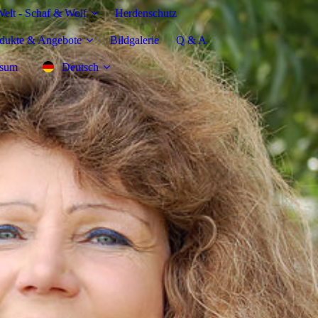
elt - Schaf & Wolf
Herdenschutz
dukte & Angebote
Bildgalerie
Q & A
ssum
Deutsch