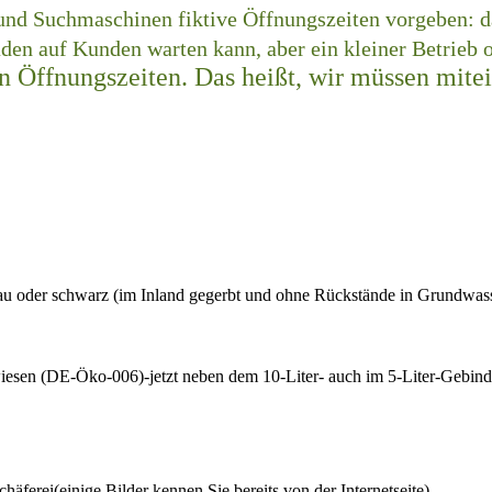
und Suchmaschinen fiktive Öffnungszeiten vorgeben: d
aden auf Kunden warten kann, aber ein kleiner Betrieb 
n Öffnungszeiten. Das heißt, wir müssen mitei
grau oder schwarz (im Inland gegerbt und ohne Rückstände in Grundwass
wiesen (DE-Öko-006)-jetzt neben dem 10-Liter- auch im 5-Liter-Gebin
äferei(einige Bilder kennen Sie bereits von der Internetseite)