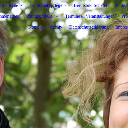
Startseite
Landschaftspflege
Berufsbild Schäfer
Wilde W
mmenarbeit
Politik und Co.
Termine & Veranstaltungen
Pro
Kontakt
Archiv
Datenschutzerklärung
Impre