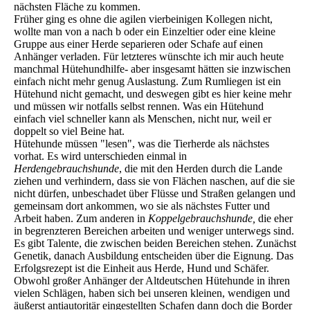
nächsten Fläche zu kommen.
Früher ging es ohne die agilen vierbeinigen Kollegen nicht,
wollte man von a nach b oder ein Einzeltier oder eine kleine
Gruppe aus einer Herde separieren oder Schafe auf einen
Anhänger verladen. Für letzteres wünschte ich mir auch heute
manchmal Hütehundhilfe- aber insgesamt hätten sie inzwischen
einfach nicht mehr genug Auslastung. Zum Rumliegen ist ein
Hütehund nicht gemacht, und deswegen gibt es hier keine mehr
und müssen wir notfalls selbst rennen. Was ein Hütehund
einfach viel schneller kann als Menschen, nicht nur, weil er
doppelt so viel Beine hat.
Hütehunde müssen "lesen", was die Tierherde als nächstes
vorhat. Es wird unterschieden einmal in
Herdengebrauchshunde
, die mit den Herden durch die Lande
ziehen und verhindern, dass sie von Flächen naschen, auf die sie
nicht dürfen, unbeschadet über Flüsse und Straßen gelangen und
gemeinsam dort ankommen, wo sie als nächstes Futter und
Arbeit haben. Zum anderen in
Koppelgebrauchshunde,
die eher
in begrenzteren Bereichen arbeiten und weniger unterwegs sind.
Es gibt Talente, die zwischen beiden Bereichen stehen. Zunächst
Genetik, danach Ausbildung entscheiden über die Eignung. Das
Erfolgsrezept ist die Einheit aus Herde, Hund und Schäfer.
Obwohl großer Anhänger der Altdeutschen Hütehunde in ihren
vielen Schlägen, haben sich bei unseren kleinen, wendigen und
äußerst antiautoritär eingestellten Schafen dann doch die Border