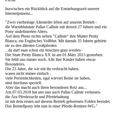
Inzwischen ein Rückblick auf die Entstehungszeit unserer
Internetpräsenz...
"Zwei vierbeinige Altenteiler leben auf unserm Betrieb -
die Warmblutstute Pallas Calliste mit derzeit 27 Jahren und ein
Pony undefinierten Alters.
Auf dem Photo rechts neben "Calliste" ihre Mutter Pretty
Bianca, ein Englisches Vollblut. Mit damals 35 Jahren gehörte
sie zu den ältesten Großpferden
...da darf man schon ein bisschen grau werden -
Die Stute Pretty Bianca XX ist am 01.März 2013 gestorben.
Sie fehlt uns immer noch. Alle ihre Kinder haben etwas
Besonderes.
Die 23 Jahre, die wir mit ihr verbracht haben,
waren nicht immer einfach -
viele Persönlichkeiten, egal wieviel Beine sie haben,
sind durchaus speziell.
Aber das macht auch ihren besonderen Reiz aus...
Am 07.03.2018 hat uns nun auch Pallas Calliste verlassen-
die Ära Pferdezucht und Pferdehaltung
ist mit dem ersten auf diesem Betrieb geborenen Fohlen beendet.
Das Beistellpony lebt nun in einer Pferde-Rentner-WG."