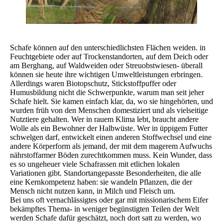
Schafe können auf den unterschiedlichsten Flächen weiden. in
Feuchtgebiete oder auf Trockenstandorten, auf dem Deich oder
am Berghang, auf Waldweiden oder Streuobstwiesen- überall
können sie heute ihre wichtigen Umweltleistungen erbringen.
Allerdings waren Biotopschutz, Stickstoffpuffer oder
Humusbildung nicht die Schwerpunkte, warum man seit jeher
Schafe hielt. Sie kamen einfach klar, da, wo sie hingehörten, und
wurden früh von den Menschen domestiziert und als vielseitige
Nutztiere gehalten. Wer in rauem Klima lebt, braucht andere
Wolle als ein Bewohner der Halbwüste. Wer in üppigem Futter
schwelgen darf, entwickelt einen anderen Stoffwechsel und eine
andere Körperform als jemand, der mit dem magerem Aufwuchs
nährstoffarmer Böden zurechtkommen muss. Kein Wunder, dass
es so ungeheuer viele Schafrassen mit etlichen lokalen
Variationen gibt. Standortangepasste Besonderheiten, die alle
eine Kernkompetenz haben: sie wandeln Pflanzen, die der
Mensch nicht nutzen kann, in Milch und Fleisch um.
Bei uns oft vernachlässigtes oder gar mit missionarischem Eifer
bekämpftes Thema- in weniger begünstigten Teilen der Welt
werden Schafe dafür geschätzt, noch dort satt zu werden, wo