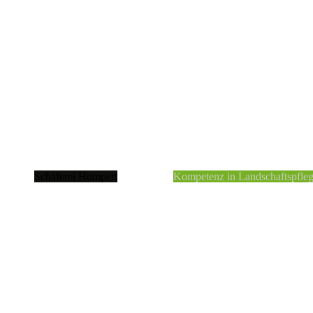
Schäferei Humpert
Kompetenz in Landschaftspfle