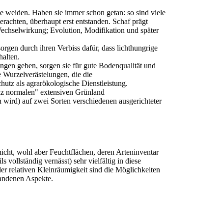
ie weiden. Haben sie immer schon getan: so sind viele
 erachten, überhaupt erst entstanden. Schaf prägt
Wechselwirkung; Evolution, Modifikation und später
sorgen durch ihren Verbiss dafür, dass lichthungrige
halten.
gen geben, sorgen sie für gute Bodenqualität und
 Wurzelverästelungen, die die
hutz als agrarökologische Dienstleistung.
nz normalen" extensiven Grünland
 wird) auf zwei Sorten verschiedenen ausgerichteter
icht, wohl aber Feuchtflächen, deren Arteninventar
 vollständig vernässt) sehr vielfältig in diese
 relativen Kleinräumigkeit sind die Möglichkeiten
handenen Aspekte.