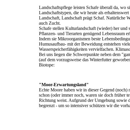
Landschaftspflege leisten Schafe überall da, wo s
Landschaftstypen, die wir heute als erhaltenswert
Landschaft, Landschaft prägt Schaf. Natürliche 
auch Zucht.
Schafe stellen Kulturlandschaft (wieder) her und 
Pflanzen- und Tierarten genügend Lebensraum er
Indem sie Mikroorganismen beste Lebensbedingun
Humusaufbau- mit der Beweidung entstehen viele
Wasserspeicherfähigkeiten vervielfachen. Klimasc
Bei uns liegen die Schwerpunkte neben dem "ga
(auf dem vorzugsweise das Winterfutter geworben
Biotope:
"Moor-Erwartungsland"
Echte Moore haben wir in dieser Gegend (noch) n
schon (oder immer noch, waren sie doch früher teils
Richtung weist. Aufgrund der Umgebung sowie der
begrenzt - um so intensiver schützen wir die vor